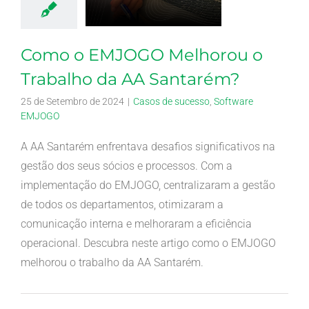
Como o EMJOGO Melhorou o
Trabalho da AA Santarém?
25 de Setembro de 2024
|
Casos de sucesso
,
Software
EMJOGO
A AA Santarém enfrentava desafios significativos na
gestão dos seus sócios e processos. Com a
implementação do EMJOGO, centralizaram a gestão
de todos os departamentos, otimizaram a
comunicação interna e melhoraram a eficiência
operacional. Descubra neste artigo como o EMJOGO
melhorou o trabalho da AA Santarém.