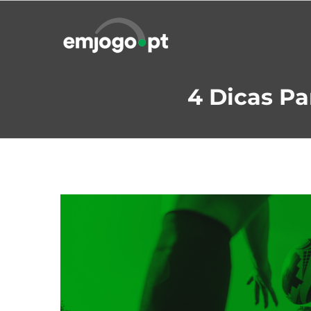
Skip
to
content
4 Dicas Pa
View
Larger
Image