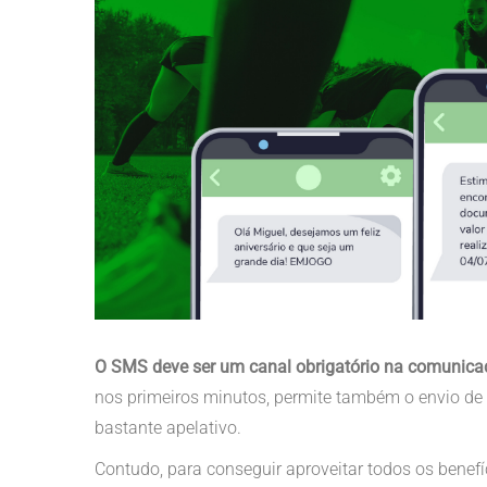
O SMS deve ser um canal obrigatório na comunica
nos primeiros minutos, permite também o envio de
bastante apelativo.
Contudo, para conseguir aproveitar todos os benef