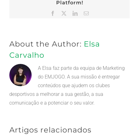
Platform!
Facebook
X
LinkedIn
Email
(necessário
mas
não
publicado)
About the Author:
Elsa
Carvalho
A Elsa faz parte da equipa de Marketing
do EMJOGO. A sua missão é entregar
conteúdos que ajudem os clubes
desportivos a melhorar a sua gestão, a sua
comunicação e a potenciar o seu valor.
Artigos relacionados