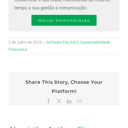
tempo a sua gestão e comunicação.
Marcar Demonstração
2 de Julho de 2026
|
Software EMJOGO
,
Sustentabilidade
Financeira
Share This Story, Choose Your
Platform!
Facebook
X
LinkedIn
Email
(necessário
mas
não
publicado)