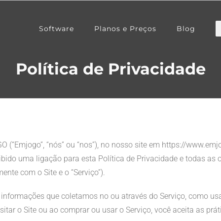
Software
Planos e Preços
Blog
Política de Privacidade
(“Emjogo”, “nós” ou “nos”), no nosso site em https://www.emjogo.
xibido uma ligação para esta Política de Privacidade e todas a
ente com o Site e o “Serviço”).
e as informações que coletamos no ou através do Serviço, como 
tar o Site ou ao comprar ou usar o Serviço, você aceita as práti