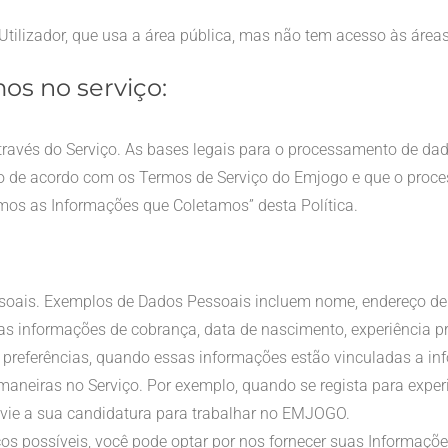
tilizador, que usa a área pública, mas não tem acesso às áreas r
os no serviço:
través do Serviço. As bases legais para o processamento de d
o de acordo com os Termos de Serviço do Emjogo e que o proces
os as Informações que Coletamos” desta Política.
oais. Exemplos de Dados Pessoais incluem nome, endereço de 
tras informações de cobrança, data de nascimento, experiência
 preferências, quando essas informações estão vinculadas a inf
aneiras no Serviço. Por exemplo, quando se regista para experi
nvie a sua candidatura para trabalhar no EMJOGO.
iços possíveis, você pode optar por nos fornecer suas Informaç