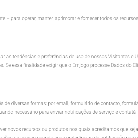
– para operar, manter, aprimorar e fornecer todos os recursos 
as tendências e preferências de uso de nossos Visitantes e Uti
des. Se essa finalidade exigir que o Emjogo processe Dados do C
s de diversas formas: por email, formulário de contacto, formu
ndo necessário para enviar notificações de serviço e contatá-
 novos recursos ou produtos nos quais acreditamos que sejam
ações de serviço usando suas preferências de notificação nas c