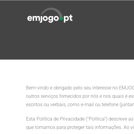
Skip
to
content
Bem-vindo e obrigado pelo seu interesse no EMJOGO 
outros serviços fornecidos por nós e nos quais é e
escritos ou verbais, como e-mail ou telefone (juntam
Esta Política de Privacidade (“Política”) descrev
que tomamos para proteger tais informações. Ao visi