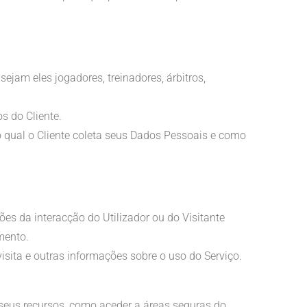
ejam eles jogadores, treinadores, árbitros,
s do Cliente.
lo qual o Cliente coleta seus Dados Pessoais e como
s da interacção do Utilizador ou do Visitante
mento.
sita e outras informações sobre o uso do Serviço.
r seus recursos, como aceder a áreas seguras do