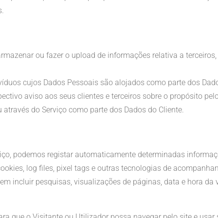
s.
mazenar ou fazer o upload de informações relativa a terceiros, s
víduos cujos Dados Pessoais são alojados como parte dos Dado
pectivo aviso aos seus clientes e terceiros sobre o propósito pe
 através do Serviço como parte dos Dados do Cliente.
viço, podemos registar automaticamente determinadas informaçõe
cookies, log files, pixel tags e outras tecnologias de acompanha
incluir pesquisas, visualizações de páginas, data e hora da vi
ra que o Visitante ou Utilizador possa navegar pelo site e usa