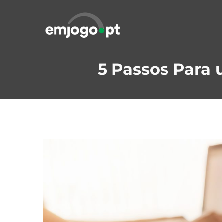
Skip
to
content
5 Passos Para 
View
Larger
Image