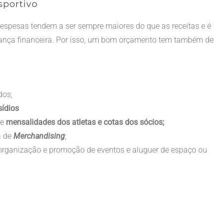
sportivo
espesas tendem a ser sempre maiores do que as receitas e é
alança financeira. Por isso, um bom orçamento tem também de
dos;
sídios
de
mensalidades dos atletas e cotas dos sócios;
a de
Merchandising
;
organização e promoção de eventos e aluguer de espaço ou