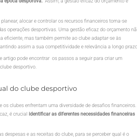
da época desportiva.
Assim, a gestão eficaz do orçamento é
lanear, alocar e controlar os recursos financeiros torna-se
 das operações desportivas. Uma gestão eficaz do orçamento n
ma eficiente, mas também permite ao clube adaptar-se às
antindo assim a sua competitividade e relevância a longo prazo
te artigo pode encontrar os passos a seguir para criar um
clube desportivo.
tual do clube desportivo
e os clubes enfrentam uma diversidade de desafios financeiros.
caz, é crucial
identificar as diferentes necessidades financeiras
 despesas e as receitas do clube, para se perceber qual é o