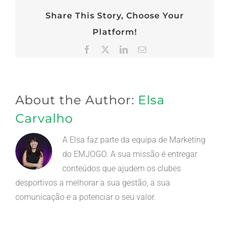
Share This Story, Choose Your
Platform!
Facebook
X
LinkedIn
Email
(necessário
mas
não
publicado)
About the Author:
Elsa
Carvalho
A Elsa faz parte da equipa de Marketing
do EMJOGO. A sua missão é entregar
conteúdos que ajudem os clubes
desportivos a melhorar a sua gestão, a sua
comunicação e a potenciar o seu valor.