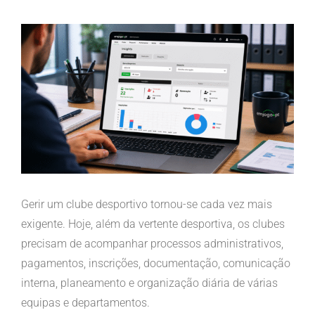
View
Larger
Image
Gerir um clube desportivo tornou-se cada vez mais
exigente. Hoje, além da vertente desportiva, os clubes
precisam de acompanhar processos administrativos,
pagamentos, inscrições, documentação, comunicação
interna, planeamento e organização diária de várias
equipas e departamentos.