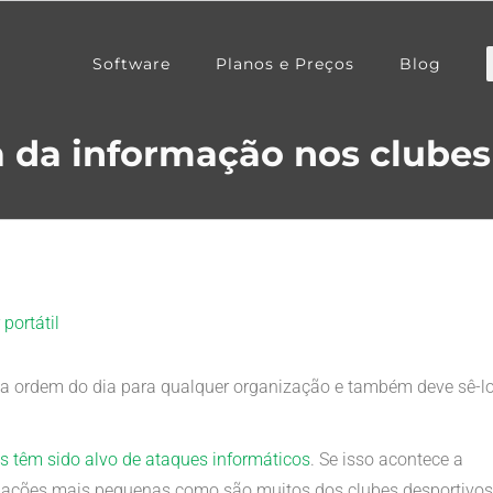
Software
Planos e Preços
Blog
 da informação nos clubes
a ordem do dia para qualquer organização e também deve sê-l
 têm sido alvo de ataques informáticos
. Se isso acontece a
ações mais pequenas como são muitos dos clubes desportivos