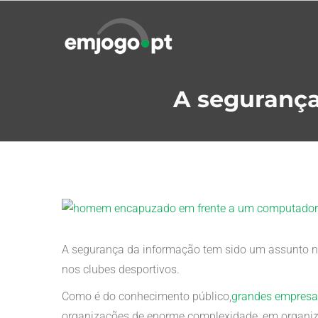
Skip
to
content
A segurança
View
Larger
Image
A segurança da informação tem sido um assunto n
nos clubes desportivos.
Como é do conhecimento público,
grandes empresas
organizações de enorme complexidade, em organiz