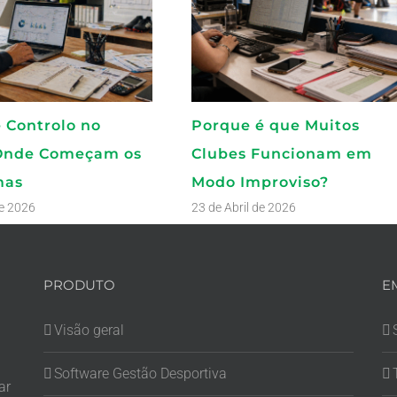
e Controlo no
Porque é que Muitos
 Onde Começam os
Clubes Funcionam em
mas
Modo Improviso?
de 2026
23 de Abril de 2026
PRODUTO
E
Visão geral
Software Gestão Desportiva
ar