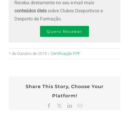
Receba diretamente no seu e-mail mais
conteúdos úteis
sobre Clubes Desportivos e
Desporto de Formação.
Quero Receber
1 de Outubro de 2019
|
Certificação FPF
Share This Story, Choose Your
Platform!
Facebook
X
LinkedIn
Email
(necessário
mas
não
publicado)