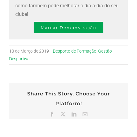
como também pode melhorar o dia-a-dia do seu
clube!
Marcar Demonstração
18 de Março de 2019
|
Desporto de Formação
,
Gestão
Desportiva
Share This Story, Choose Your
Platform!
Facebook
X
LinkedIn
Email
(necessário
mas
não
publicado)