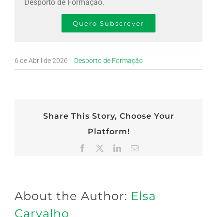
Desporto de Formação.
Quero Subscrever
6 de Abril de 2026
|
Desporto de Formação
Share This Story, Choose Your
Platform!
Facebook
X
LinkedIn
Email
(necessário
mas
não
publicado)
About the Author:
Elsa
Carvalho