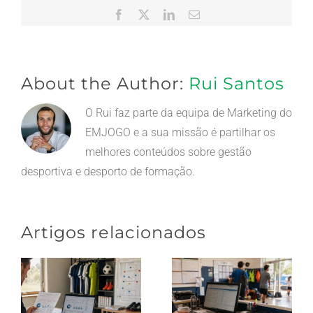
Facebook
X
LinkedIn
Email
(necessário
mas
não
publicado)
About the Author:
Rui Santos
O Rui faz parte da equipa de Marketing do
EMJOGO e a sua missão é partilhar os
melhores conteúdos sobre gestão
desportiva e desporto de formação.
Artigos relacionados