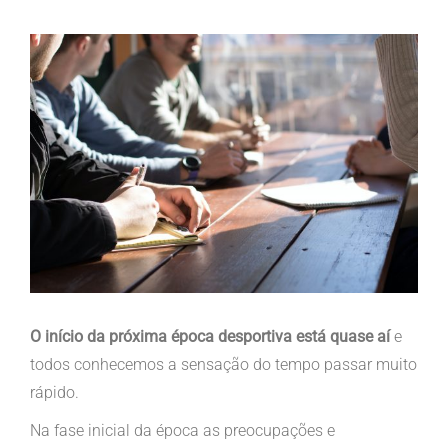
View
Larger
Image
O início da próxima época desportiva está quase aí
e
todos conhecemos a sensação do tempo passar muito
rápido.
Na fase inicial da época as preocupações e