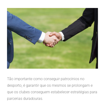
View
Larger
Image
Tão importante como conseguir patrocínios no
desporto, é garantir que os mesmos se prolongam e
que os clubes conseguem estabelecer estratégias para
parcerias duradouras.