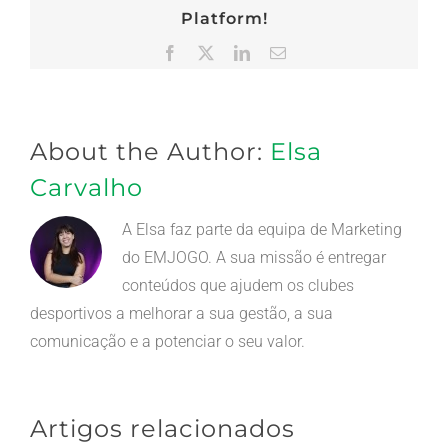
Platform!
Facebook
X
LinkedIn
Email
(necessário
mas
não
publicado)
About the Author:
Elsa
Carvalho
A Elsa faz parte da equipa de Marketing
do EMJOGO. A sua missão é entregar
conteúdos que ajudem os clubes
desportivos a melhorar a sua gestão, a sua
comunicação e a potenciar o seu valor.
Artigos relacionados