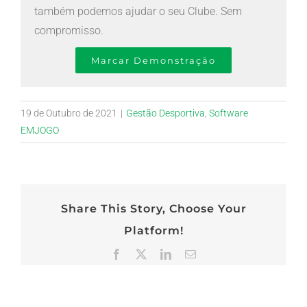
também podemos ajudar o seu Clube. Sem
compromisso.
Marcar Demonstração
19 de Outubro de 2021
|
Gestão Desportiva
,
Software
EMJOGO
Share This Story, Choose Your
Platform!
Facebook
X
LinkedIn
Email
(necessário
mas
não
publicado)