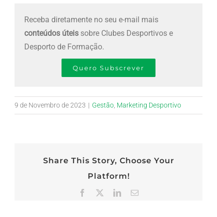
Receba diretamente no seu e-mail mais
conteúdos úteis
sobre Clubes Desportivos e
Desporto de Formação.
Quero Subscrever
9 de Novembro de 2023
|
Gestão
,
Marketing Desportivo
Share This Story, Choose Your
Platform!
Facebook
X
LinkedIn
Email
(necessário
mas
não