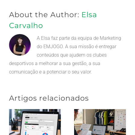
publicado)
About the Author:
Elsa
Carvalho
A Elsa faz parte da equipa de Marketing
do EMJOGO. A sua missão é entregar
conteúdos que ajudem os clubes
desportivos a melhorar a sua gestão, a sua
comunicação e a potenciar o seu valor.
Artigos relacionados