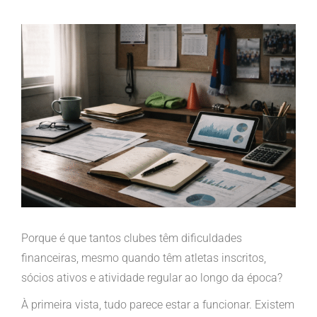
View
Larger
Image
Porque é que tantos clubes têm dificuldades
financeiras, mesmo quando têm atletas inscritos,
sócios ativos e atividade regular ao longo da época?
À primeira vista, tudo parece estar a funcionar. Existem