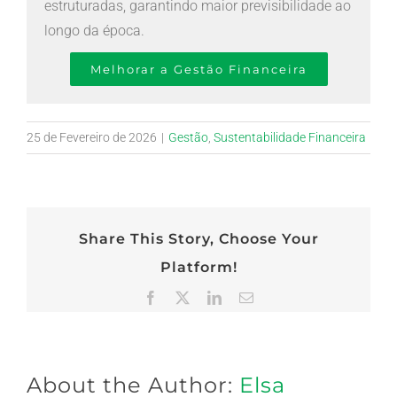
estruturadas, garantindo maior previsibilidade ao
longo da época.
Melhorar a Gestão Financeira
25 de Fevereiro de 2026
|
Gestão
,
Sustentabilidade Financeira
Share This Story, Choose Your
Platform!
Facebook
X
LinkedIn
Email
(necessário
mas
não
publicado)
About the Author:
Elsa