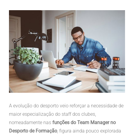
View
Larger
Image
A evolução do desporto veio reforçar a necessidade de
maior especialização do staff dos clubes,
nomeadamente nas
funções do Team Manager no
Desporto de Formação
, figura ainda pouco explorada