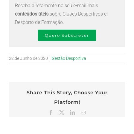
Receba diretamente no seu e-mail mais
conteúdos úteis
sobre Clubes Desportivos e
Desporto de Formação.
Quero Subscrever
22 de Junho de 2020
|
Gestão Desportiva
Share This Story, Choose Your
Platform!
Facebook
X
LinkedIn
Email
(necessário
mas
não
publicado)