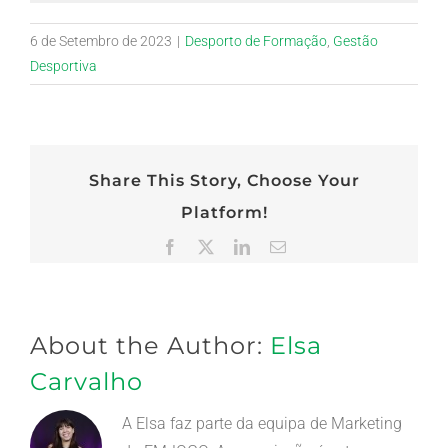
6 de Setembro de 2023
|
Desporto de Formação
,
Gestão
Desportiva
Share This Story, Choose Your
Platform!
Facebook
X
LinkedIn
Email
(necessário
mas
não
publicado)
About the Author:
Elsa
Carvalho
A Elsa faz parte da equipa de Marketing