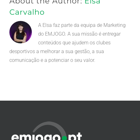
About the Author:
Elsa
Carvalho
A Elsa faz parte da equipa de Marketing
do EMJOGO. A sua missão é entregar
conteúdos que ajudem os clubes
desportivos a melhorar a sua gestão, a sua
comunicação e a potenciar o seu valor.