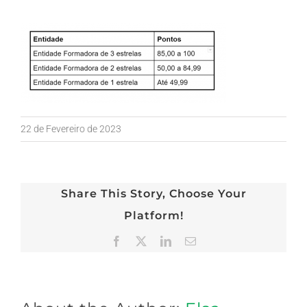
22 de Fevereiro de 2023
Share This Story, Choose Your
Platform!
Facebook
X
LinkedIn
Email
(necessário
mas
não
publicado)