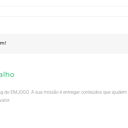
rm!
alho
ing do EMJOGO. A sua missão é entregar conteúdos que ajudem o
alor.