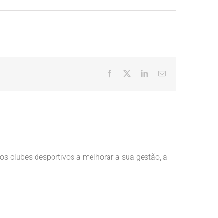
Facebook
X
LinkedIn
Email
(necessário
mas
não
publicado)
s clubes desportivos a melhorar a sua gestão, a