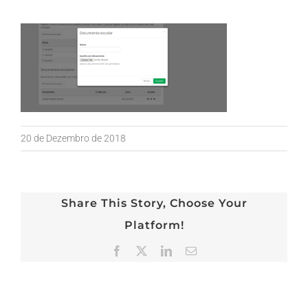
20 de Dezembro de 2018
Share This Story, Choose Your
Platform!
Facebook
X
LinkedIn
Email
(necessário
mas
não
publicado)