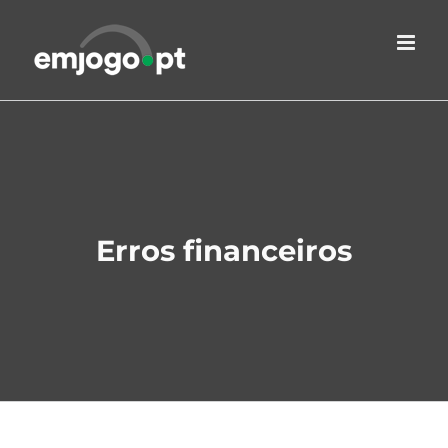
Skip
to
content
Erros financeiros