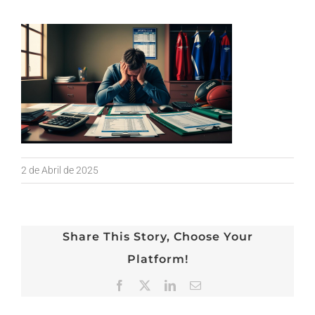
2 de Abril de 2025
Share This Story, Choose Your
Platform!
Facebook
X
LinkedIn
Email
(necessário
mas