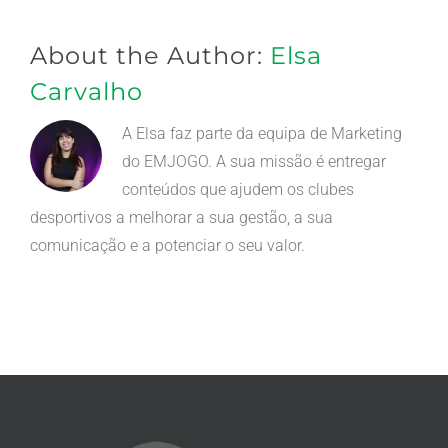
não
publicado)
About the Author:
Elsa
Carvalho
A Elsa faz parte da equipa de Marketing
do EMJOGO. A sua missão é entregar
conteúdos que ajudem os clubes
desportivos a melhorar a sua gestão, a sua
comunicação e a potenciar o seu valor.