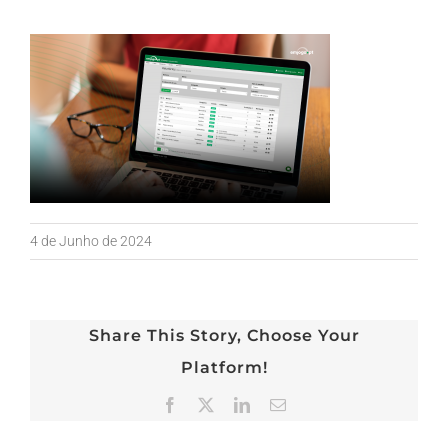
4 de Junho de 2024
Share This Story, Choose Your
Platform!
Facebook
X
LinkedIn
Email
(necessário
mas