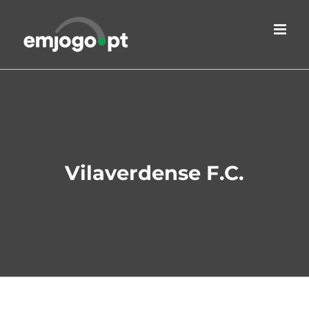
Skip
to
content
Vilaverdense F.C.