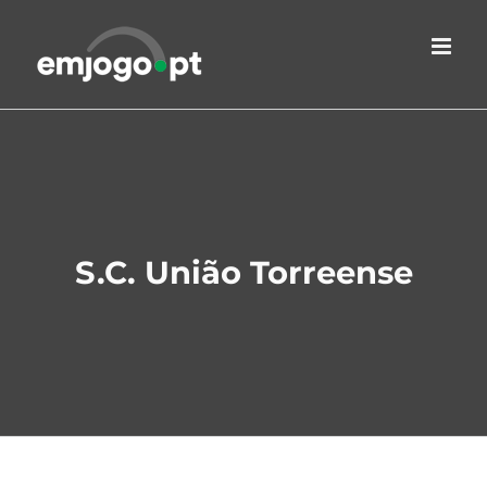
Skip
to
content
S.C. União Torreense