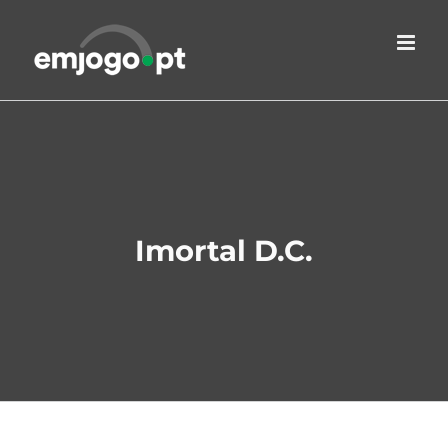
Skip
to
content
Imortal D.C.