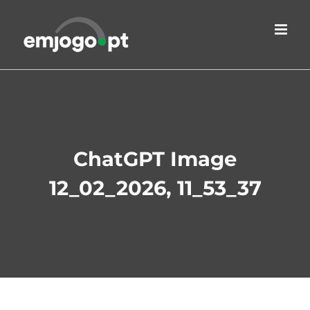
Skip
to
content
ChatGPT Image
12_02_2026, 11_53_37