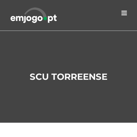
Skip
to
content
SCU TORREENSE