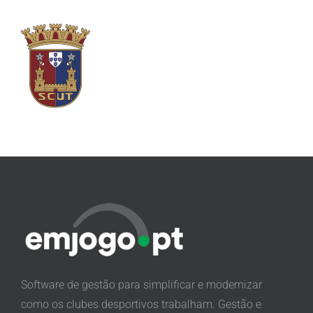
Software de gestão para simplificar e modernizar
como os clubes desportivos trabalham. Gestão e