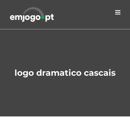
Skip
to
content
logo dramatico cascais