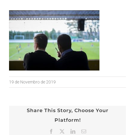
19 de Novembro de 2019
Share This Story, Choose Your
Platform!
Facebook
X
LinkedIn
Email