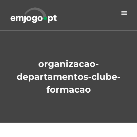
Skip
to
content
organizacao-
departamentos-clube-
formacao