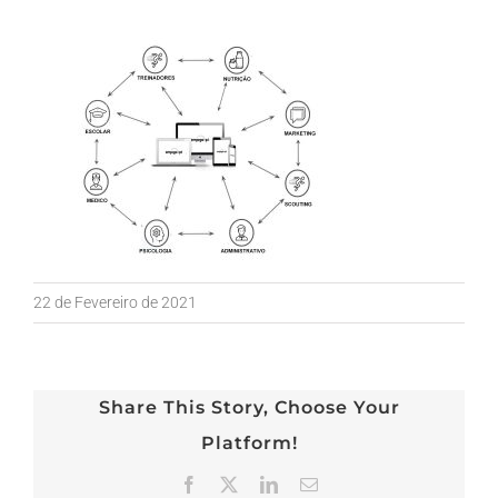
22 de Fevereiro de 2021
Share This Story, Choose Your
Platform!
Facebook
X
LinkedIn
Email