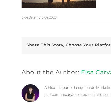
6 de Setembro de 2023
Share This Story, Choose Your Platfo
About the Author:
Elsa Carv
A Elsa faz parte da equipa de Market
sua comunicação e a potenciar o seu v