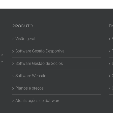
PRODUTO
E
Visão geral
Software Gestão Desportiva
ar
 e
Software Gestão de Sócios
Software Website
Planos e preços
Atualizações de Software