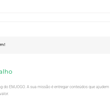
rm!
alho
ing do EMJOGO. A sua missão é entregar conteúdos que ajudem o
alor.