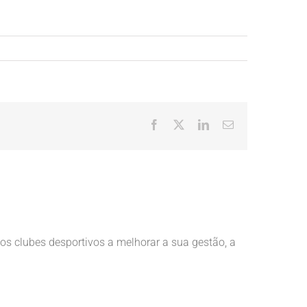
Facebook
X
LinkedIn
Email
(necessário
mas
não
publicado)
s clubes desportivos a melhorar a sua gestão, a