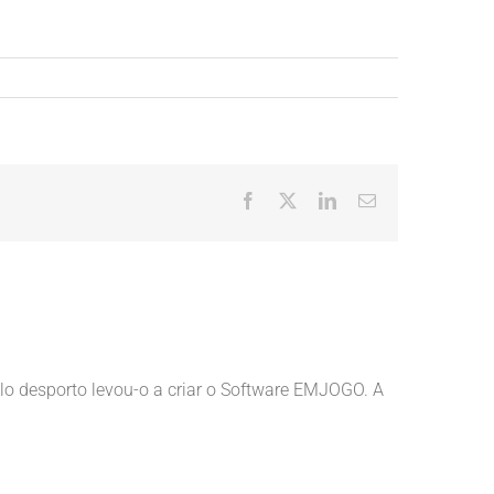
Facebook
X
LinkedIn
Email
(necessário
mas
não
publicado)
lo desporto levou-o a criar o Software EMJOGO. A