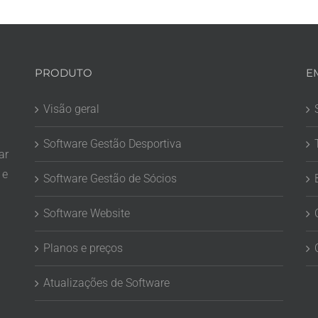
PRODUTO
E
Visão geral
Software Gestão Desportiva
ar
 e
Software Gestão de Sócios
Software Website
Planos e preços
Atualizações de Software