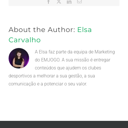
Facebook
X
LinkedIn
Email
(necessário
mas
não
publicado)
About the Author:
Elsa
Carvalho
A Elsa faz parte da equipa de Marketing
do EMJOGO. A sua missão é entregar
conteúdos que ajudem os clubes
desportivos a melhorar a sua gestão, a sua
comunicação e a potenciar o seu valor.