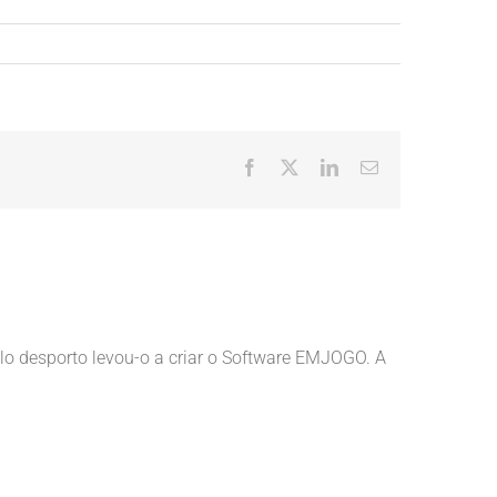
Facebook
X
LinkedIn
Email
(necessário
mas
não
publicado)
lo desporto levou-o a criar o Software EMJOGO. A