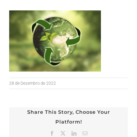
28 de Dezembro de 2022
Share This Story, Choose Your
Platform!
Facebook
X
LinkedIn
Email