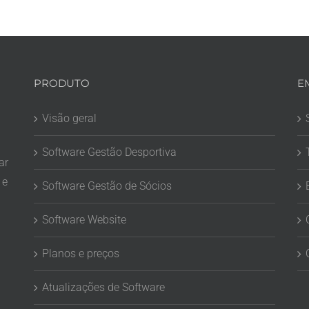
PRODUTO
E
Visão geral
Software Gestão Desportiva
ar
 e
Software Gestão de Sócios
Software Website
Planos e preços
Atualizações de Software