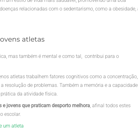
rem um estilo de vida mais saudável, promovendo uma boa
 doenças relacionadas com o sedentarismo, como a obesidade, 
ovens atletas
ica, mas também é mental e como tal, contribui para o
enos atletas trabalhem fatores cognitivos como a concentração,
u a resolução de problemas. Também a memória e a capacidade
ática da atividade física.
s e jovens que praticam desporto melhora
, afinal todos estes
o escolar.
e um atleta