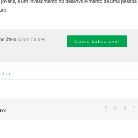
 jovens, é um investimento no desenvolvimento de uma pessoa
uro.
s úteis
sobre Clubes
Quero Subscrever
rtiva
Facebook
X
Linke
E
rm!
(
m
n
p