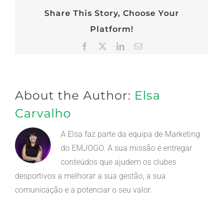
Share This Story, Choose Your
Platform!
Facebook
X
LinkedIn
Email
(necessário
mas
não
publicado)
About the Author:
Elsa
Carvalho
A Elsa faz parte da equipa de Marketing
do EMJOGO. A sua missão é entregar
conteúdos que ajudem os clubes
desportivos a melhorar a sua gestão, a sua
comunicação e a potenciar o seu valor.