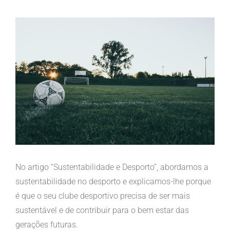
View
Larger
Image
No artigo “Sustentabilidade e Desporto”, abordamos a
sustentabilidade no desporto e explicamos-lhe porque
é que o seu clube desportivo precisa de ser mais
sustentável e de contribuir para o bem estar das
gerações futuras.